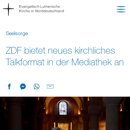
Seelsorge
ZDF bietet neues kirchliches
Talkformat in der Mediathek an