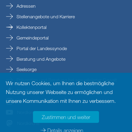
Adressen
Stellenangebote und Karriere
Kollektenportal
Gemeindeportal
Portal der Landessynode
Beratung und Angebote
Seelsorge
Prävention und Beratung bei sexualisierter Gewalt
Wir nutzen Cookies, um Ihnen die bestmögliche
Nordkirche
Nutzung unserer Webseite zu ermöglichen und
unsere Kommunikation mit Ihnen zu verbessern.
nordkirche
Nordkirche
Zustimmen und weiter
Nordkirche
Details anzeigen