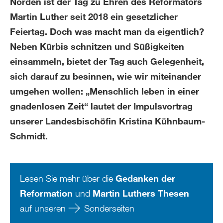
Norden ist der Tag zu Ehren des Reformators
Martin Luther seit 2018 ein gesetzlicher
Feiertag. Doch was macht man da eigentlich?
Neben Kürbis schnitzen und Süßigkeiten
einsammeln, bietet der Tag auch Gelegenheit,
sich darauf zu besinnen, wie wir miteinander
umgehen wollen: „Menschlich leben in einer
gnadenlosen Zeit“ lautet der Impulsvortrag
unserer Landesbischöfin Kristina Kühnbaum-
Schmidt.
Lesen Sie mehr über die
Gedanken der
Reformation
und
Martin Luthers Thesen
auf unseren
Sonderseiten