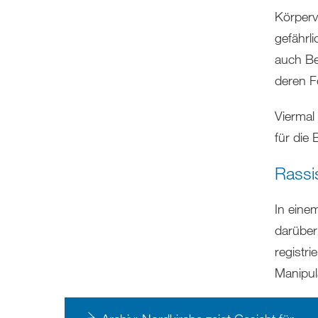
Körperv
gefährl
auch Be
deren Fo
Viermal
für die
Rassis
In eine
darüber
registri
Manipul