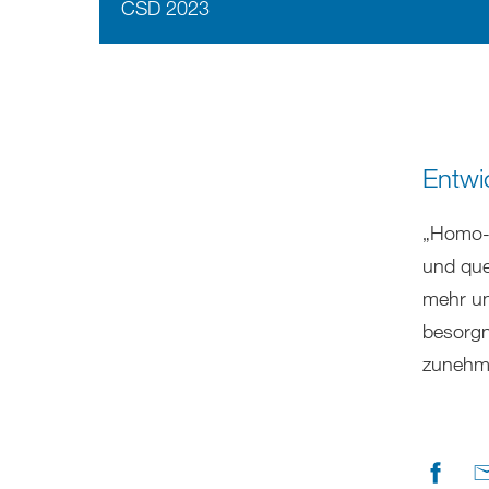
CSD 2023
Entwi
„Homo- 
und que
mehr und
besorgn
zunehme