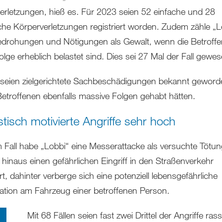
erletzungen, hieß es. Für 2023 seien 52 einfache und 28
iche Körperverletzungen registriert worden. Zudem zähle „L
drohungen und Nötigungen als Gewalt, wenn die Betroffe
lge erheblich belastet sind. Dies sei 27 Mal der Fall gewes
 seien zielgerichtete Sachbeschädigungen bekannt geworde
 Betroffenen ebenfalls massive Folgen gehabt hätten.
tisch motivierte Angriffe sehr hoch
m Fall habe „Lobbi“ eine Messerattacke als versuchte Tötu
 hinaus einen gefährlichen Eingriff in den Straßenverkehr
ert, dahinter verberge sich eine potenziell lebensgefährliche
ation am Fahrzeug einer betroffenen Person.
Mit 68 Fällen seien fast zwei Drittel der Angriffe rass