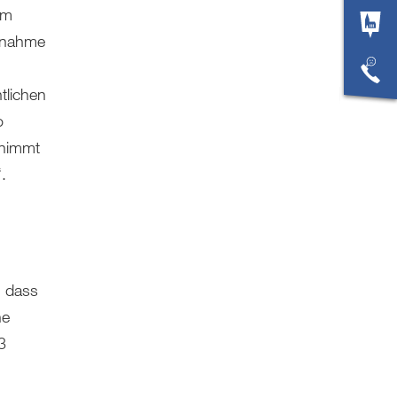
um
ernahme
tlichen
o
 nimmt
.
, dass
ne
3