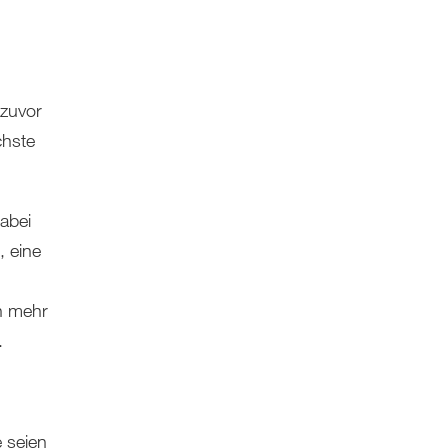
 zuvor
chste
abei
, eine
n mehr
.
e seien