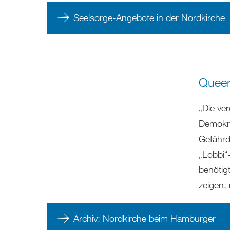
Seelsorge-Angebote in der Nordkirche
Queer
„Die ve
Demokrat
Gefährd
„Lobbi“
benötig
zeigen,
Archiv: Nordkirche beim Hamburger