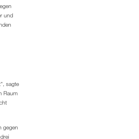
gegen
er und
enden
“, sagte
hen Raum
cht
n gegen
drei