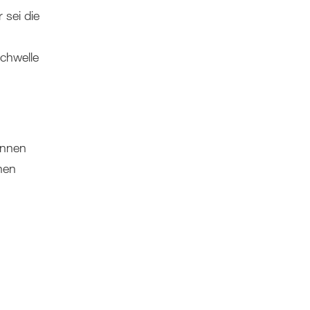
 sei die
chwelle
innen
nen