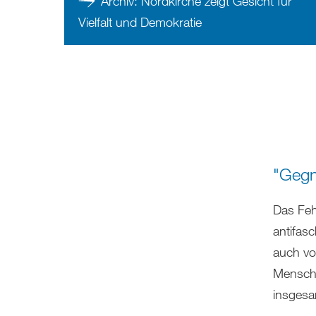
Archiv: Nordkirche zeigt Gesicht für
Vielfalt und Demokratie
"Gegn
Das Feh
antifasc
auch vo
Mensche
insgesa