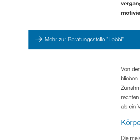
vergan
motivie
Mehr zur Beratungsstelle "Lobbi"
Von den
blieben
Zunahme
rechten
als ein
Körpe
Die meis