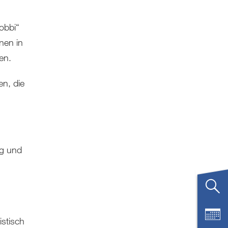
obbi“
nen in
en.
n, die
ng und
istisch