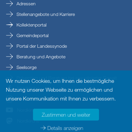
Adressen
Stellenangebote und Karriere
Kollektenportal
Gemeindeportal
Portal der Landessynode
Beratung und Angebote
Seelsorge
Prävention und Beratung bei sexualisierter Gewalt
Wir nutzen Cookies, um Ihnen die bestmögliche
Nordkirche
Nutzung unserer Webseite zu ermöglichen und
unsere Kommunikation mit Ihnen zu verbessern.
nordkirche
Nordkirche
Zustimmen und weiter
Nordkirche
Details anzeigen