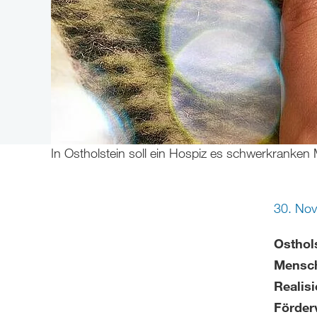
In Ostholstein soll ein Hospiz es schwerkranken
30. No
Osthols
Mensch
Realis
Förder