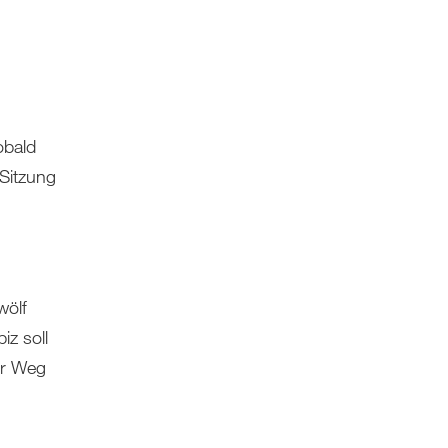
obald
Sitzung
wölf
z soll
er Weg