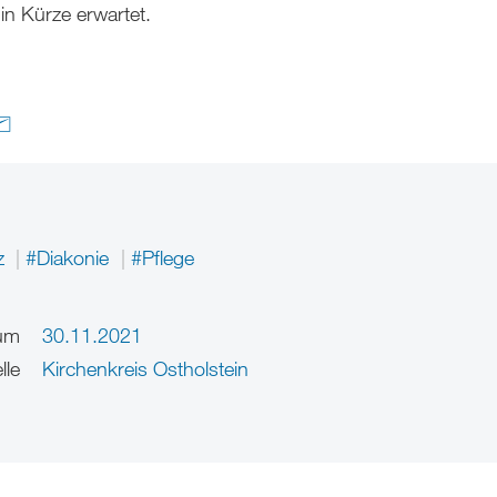
in Kürze erwartet.
z
#Diakonie
#Pflege
um
30.11.2021
lle
Kirchenkreis Ostholstein