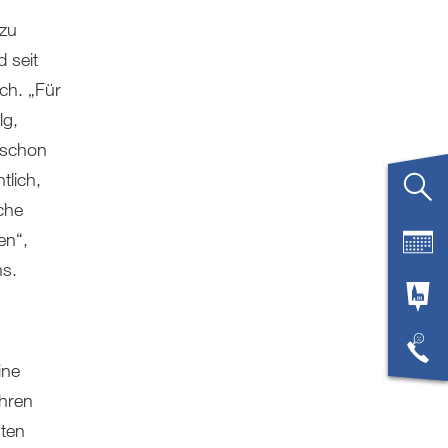
zu
 seit
ch. „Für
lg,
 schon
tlich,
che
en“,
ns.
ine
ihren
ten