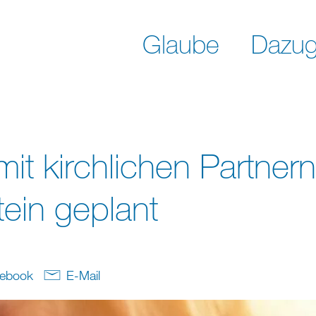
Glaube
Dazug
it kirchlichen Partnern
tein geplant
ebook
E-Mail