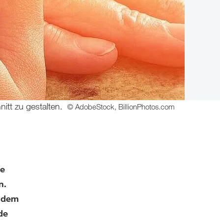
itt zu gestalten.
© AdobeStock, BillionPhotos.com
de
n.
t dem
de