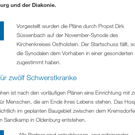
urg und der Diakonie.
Vorgestellt wurden die Pläne durch Propst Dirk
Süssenbach auf der November-Synode des
Kirchenkreises Ostholstein. Der Startschuss fällt, s
die Synodalen dem Vorhaben in einer gesonderten 
zugestimmt haben.
 für zwölf Schwerstkranke
hen ist nach den vorläufigen Plänen eine Einrichtung mit z
für Menschen, die am Ende ihres Lebens stehen. Das Hospi
ichtlich im geplanten Baugebiet zwischen dem Kremsdorf
 Sandkamp in Oldenburg entstehen.
„Alle Partner sind entschlossen, eng miteinander