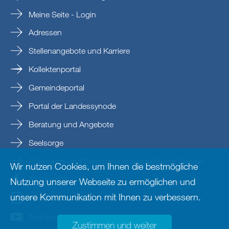
Meine Seite - Login
Adressen
Stellenangebote und Karriere
Kollektenportal
Gemeindeportal
Portal der Landessynode
Beratung und Angebote
Seelsorge
Prävention und Beratung bei sexualisierter Gewalt
Wir nutzen Cookies, um Ihnen die bestmögliche
Nordkirche
Nutzung unserer Webseite zu ermöglichen und
unsere Kommunikation mit Ihnen zu verbessern.
nordkirche
Nordkirche
Zustimmen und weiter