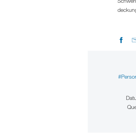
Schweri
deckung
#Perso
Dat
Que