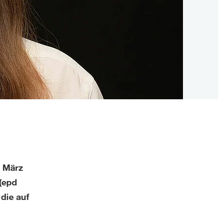
. März
(epd
die auf