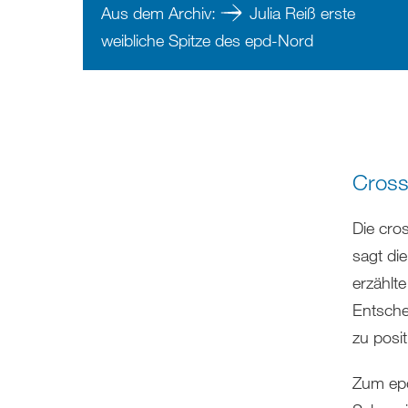
Aus dem Archiv:
Julia Reiß erste
weibliche Spitze des epd-Nord
Cross
Die cro
sagt die
erzählt
Entsche
zu posit
Zum epd