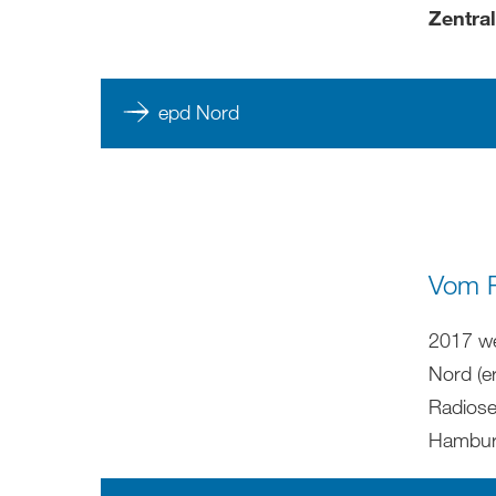
Zentra
epd Nord
Vom R
2017 we
Nord (e
Radiose
Hamburg