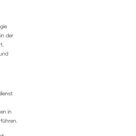
gie
in der
t.
 und
ienst
en in
rführen.
it