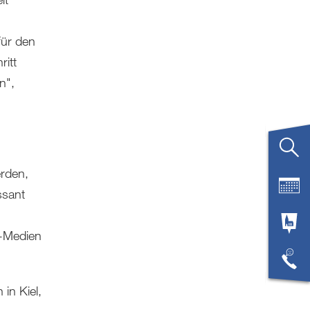
für den
ritt
n",
erden,
ssant
e-Medien
in Kiel,