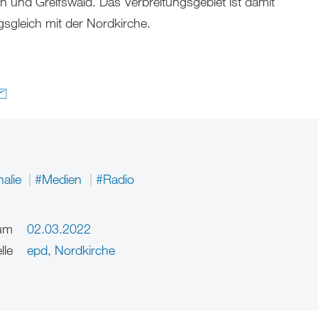
n und Greifswald. Das Verbreitungsgebiet ist damit
sgleich mit der Nordkirche.
nalie
#Medien
#Radio
um
02.03.2022
lle
epd, Nordkirche