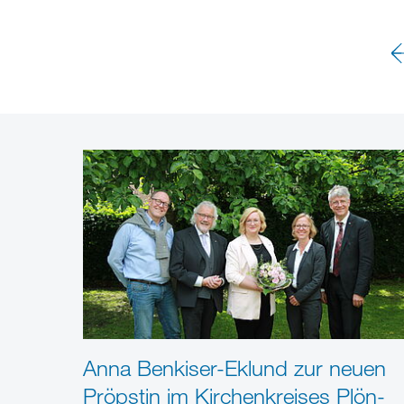
Anna Benkiser-Eklund zur neuen
Pröpstin im Kirchenkreises Plön-