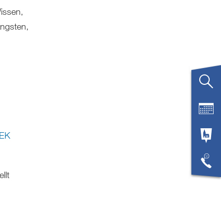
Wissen,
Ängsten,
FEK
llt