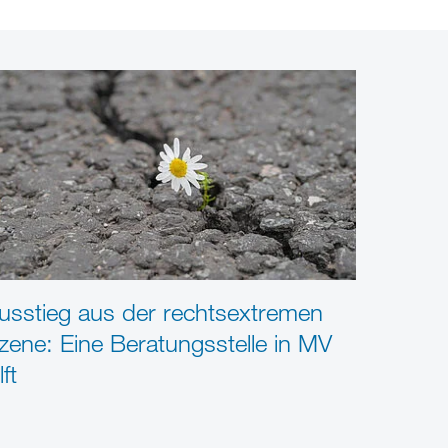
usstieg aus der rechtsextremen
zene: Eine Beratungsstelle in MV
lft