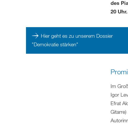
des Pi
20 Uhr.
Hier geht es zu unserem Dossier
"Demokratie stärken"
Promi
Im Groß
Igor Lev
Efrat A
Gitarre
Autorin