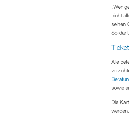
„Wenige
nicht a
seinen G
Solidari
Ticke
Alle bet
verzich
Beratun
sowie a
Die Kar
werden