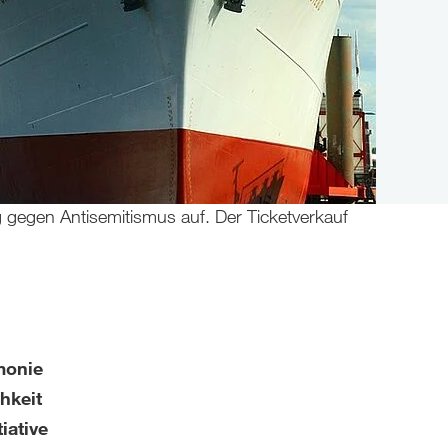
ng gegen Antisemitismus auf. Der Ticketverkauf
monie
hkeit
iative