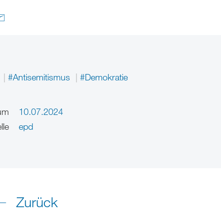
k
#Antisemitismus
#Demokratie
um
10.07.2024
lle
epd
Zurück