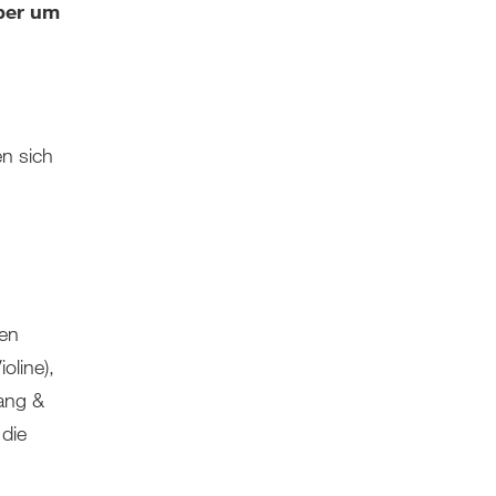
mber um
n sich
ben
oline),
sang &
 die