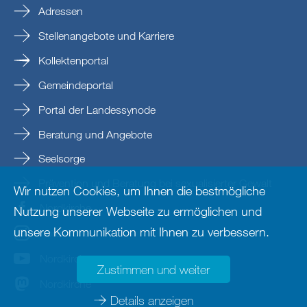
Adressen
Stellenangebote und Karriere
Kollektenportal
Gemeindeportal
Portal der Landessynode
Beratung und Angebote
Seelsorge
Prävention und Beratung bei sexualisierter Gewalt
Wir nutzen Cookies, um Ihnen die bestmögliche
Nordkirche
Nutzung unserer Webseite zu ermöglichen und
unsere Kommunikation mit Ihnen zu verbessern.
nordkirche
Nordkirche
Zustimmen und weiter
Nordkirche
Details anzeigen