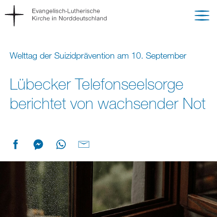
Welttag der Suizidprävention am 10. September
Lübecker Telefonseelsorge
berichtet von wachsender Not