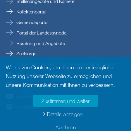
Stellenangebote und Karriere
Kollektenportal
Gemeindeportal
Portal der Landessynode
Beratung und Angebote
Seelsorge
Prävention und Beratung bei sexualisierter Gewalt
Wir nutzen Cookies, um Ihnen die bestmögliche
Nordkirche
Nutzung unserer Webseite zu ermöglichen und
unsere Kommunikation mit Ihnen zu verbessern.
nordkirche
Nordkirche
Zustimmen und weiter
Nordkirche
Details anzeigen
Ablehnen