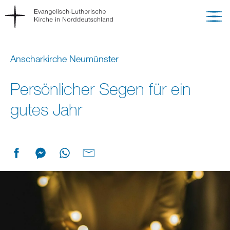
Anscharkirche Neumünster
Persönlicher Segen für ein
gutes Jahr