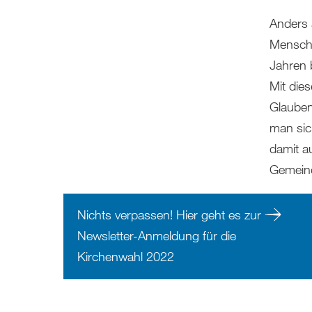
Anders 
Mensche
Jahren 
Mit die
Glauben
man sic
damit a
Gemeind
Nichts verpassen! Hier geht es zur
Newsletter-Anmeldung für die
Kirchenwahl 2022