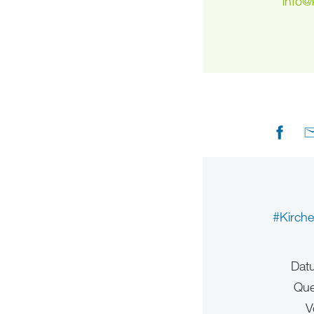
info
@
#Kirch
Dat
Que
V