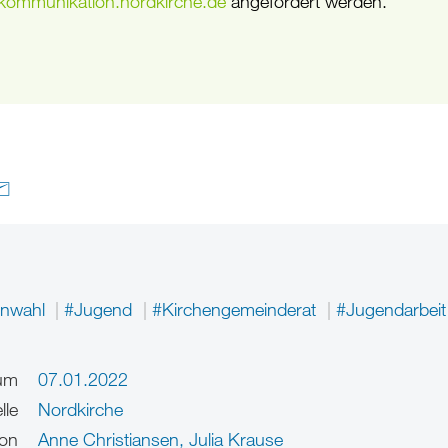
kommunikation.nordkirche
.
de
angefordert werden.
enwahl
#Jugend
#Kirchengemeinderat
#Jugendarbeit
um
07.01.2022
lle
Nordkirche
on
Anne Christiansen
,
Julia Krause