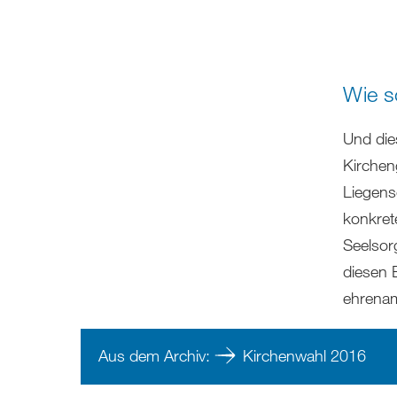
Wie s
Und die
Kirchen
Liegens
konkret
Seelsor
diesen 
ehrenam
Aus dem Archiv:
Kirchenwahl 2016