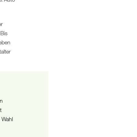
er
 Bis
leben
alter
en
t
e Wahl