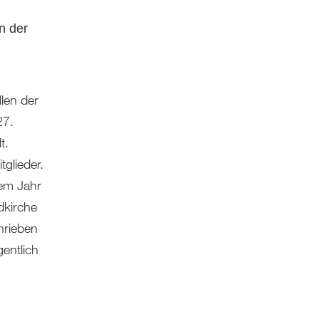
n der
len der
27.
t.
tglieder.
sem Jahr
dkirche
hrieben
entlich