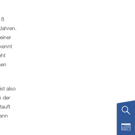
18
Jahren.
einer
ekennt
eht
nen
st also
n der
tauft
kann