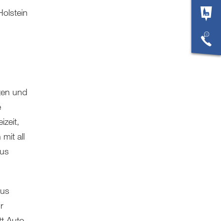
olstein
zen und
e
zeit,
mit all
aus
aus
r
tt Auto