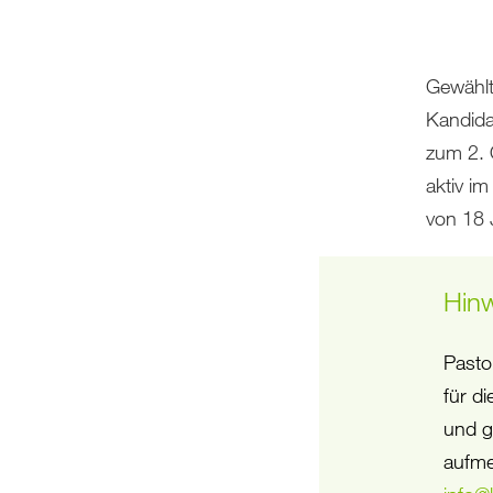
Gewählt
Kandida
zum 2. 
aktiv im
von 18 
Hin
Pasto
für d
und g
aufme