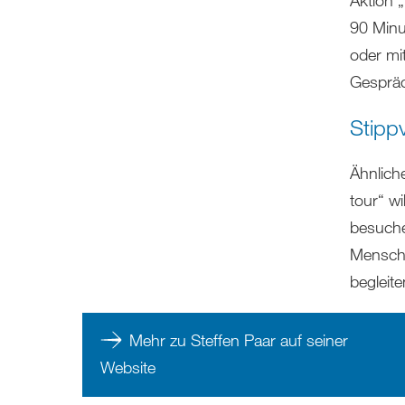
90 Minu
oder mi
Gespräc
Stippv
Ähnlich
tour“ wi
besuche
Mensche
begleit
Mehr zu Steffen Paar auf seiner
Website