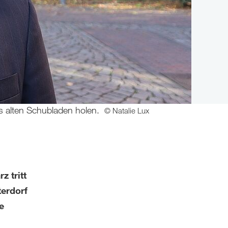
s alten Schubladen holen.
© Natalie Lux
z tritt
erdorf
e