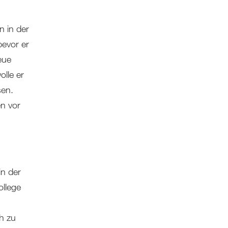
n in der
bevor er
eue
lle er
sen.
n vor
in der
ollege
h zu