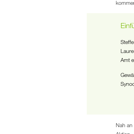
kommen 
Einf
Steff
Laure
Amt e
Gewäh
Synod
Nah an 
Aktion „