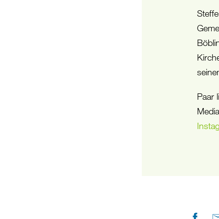
Steff
Gemei
Böbli
Kirch
seine
Paar 
Media
Insta