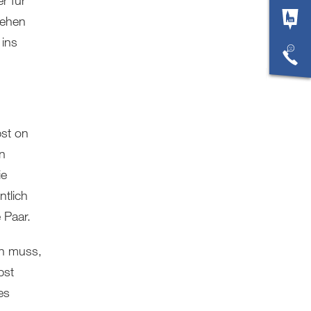
gehen
ins
pst on
en
ie
ntlich
 Paar.
n muss,
pst
es