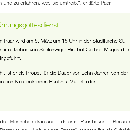
und zu erfahren, was sie umtreibt“, erklärte Paar.
ührungsgottesdienst
en Paar wird am 5. März um 15 Uhr in der Stadtkirche St.
ntii in Itzehoe von Schleswiger Bischof Gothart Magaard in
ingeführt.
lt ist er als Propst für die Dauer von zehn Jahren von der
e des Kirchenkreises Rantzau-Münsterdorf.
den Menschen dran sein – dafür ist Paar bekannt. Bei sei
Pastor to go – Leih dir den Pastor“ konnten ihn die Sülfelde