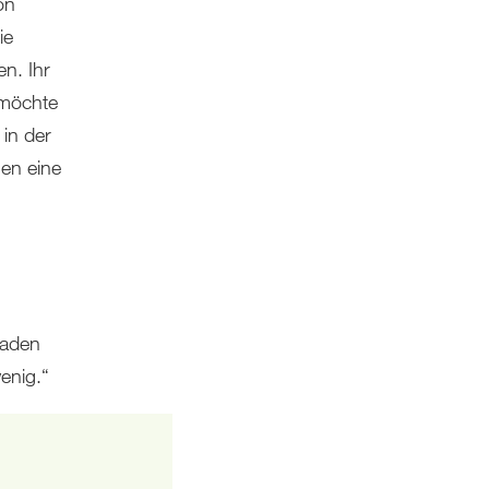
on
ie
n. Ihr
 möchte
in der
hen eine
laden
enig.“