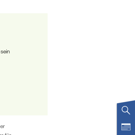
 sein
ner
r für