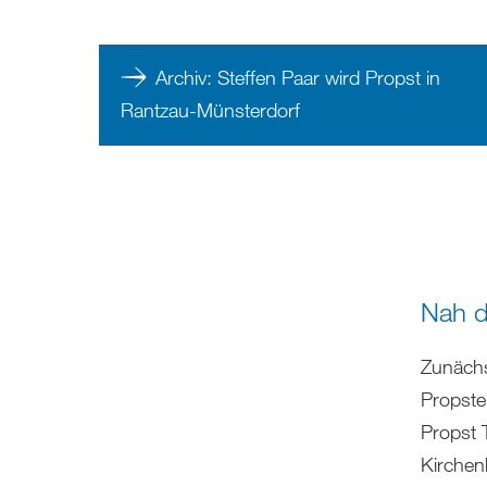
Archiv: Steffen Paar wird Propst in
Rantzau-Münsterdorf
Nah d
Zunächs
Propste
Propst 
Kirchen