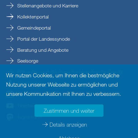
Stellenangebote und Karriere
Kollektenportal
Gemeindeportal
Portal der Landessynode
Beratung und Angebote
Seelsorge
Prävention und Beratung bei sexualisierter Gewalt
Wir nutzen Cookies, um Ihnen die bestmögliche
Nordkirche
Nutzung unserer Webseite zu ermöglichen und
unsere Kommunikation mit Ihnen zu verbessern.
nordkirche
Nordkirche
Zustimmen und weiter
Nordkirche
Details anzeigen