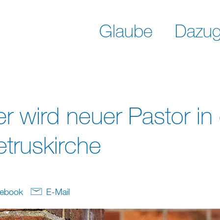
Glaube
Dazug
r wird neuer Pastor in
etruskirche
ebook
E-Mail