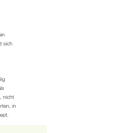
ein
t sich
ßig
ls
 nicht
ten, in
ept.