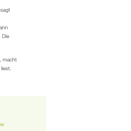
 sagt
kann
 Die
t, macht
liest.
be