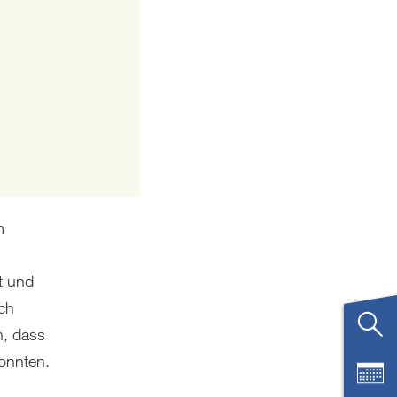
m
st und
ch
n, dass
konnten.