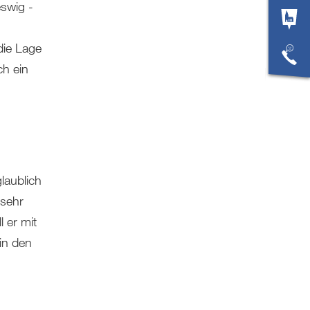
swig -
die Lage
ch ein
glaublich
 sehr
 er mit
in den