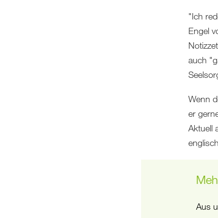
"Ich re
Engel vo
Notizzet
auch "g
Seelsor
Wenn de
er gerne
Aktuell 
englisch
Mehr
Aus u