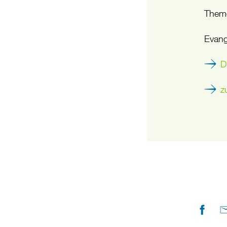
Them
Evang
D
z