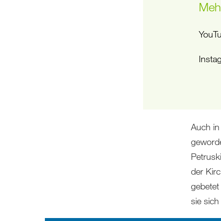
Mehr
YouT
Insta
Auch in
geworde
Petruski
der Kir
gebetet
sie sic