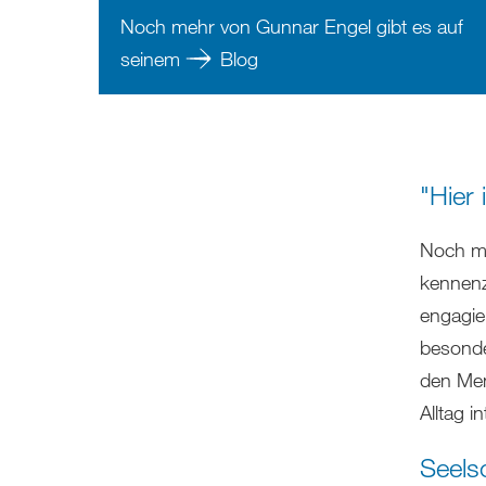
Noch mehr von Gunnar Engel gibt es auf
seinem
Blog
"Hier 
Noch me
kennenzu
engagie
besonder
den Men
Alltag i
Seels