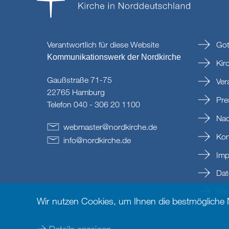
Verantwortlich für diese Website
Got
Kommunikationswerk der Nordkirche
Kir
Gaußstraße 71-75
Ver
22765 Hamburg
Pre
Telefon 040 - 306 20 1100
Nac
webmaster
@
nordkirche
.
de
Kon
info
@
nordkirche
.
de
Imp
Dat
Mein
Wir nutzen Cookies, um Ihnen die bestmögliche