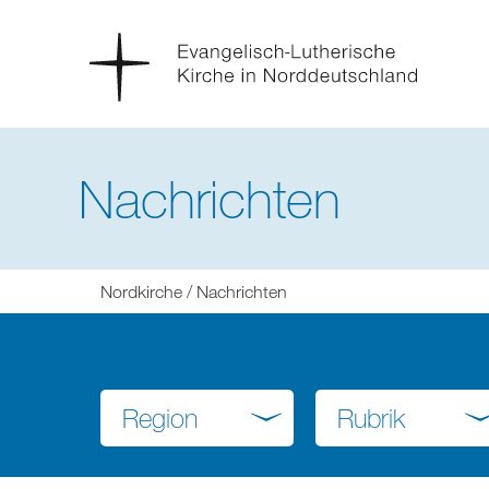
Nachrichten
Sie
Nordkirche
Nachrichten
befinden
sich
hier:
Region
Rubrik