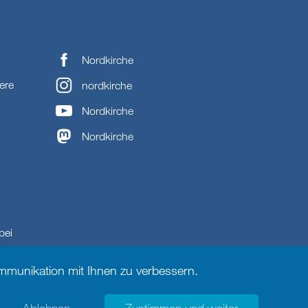
Nordkirche
ere
nordkirche
Nordkirche
Nordkirche
bei
munikation mit Ihnen zu verbessern.