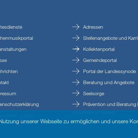
tesdienste
Adressen
chenmusikportal
Stellenangebote und Karri
anstaltungen
Kollektenportal
sse
Gemeindeportal
hrichten
Portal der Landessynode
takt
Beratung und Angebote
ressum
Seelsorge
enschutzerklärung
Prävention und Beratung 
sexualisierter Gewalt
e Seite - Login
 Nutzung unserer Webseite zu ermöglichen und unsere Kom