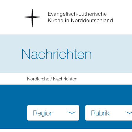
Nachrichten
Sie
Nordkirche
Nachrichten
befinden
sich
hier:
Region
Rubrik