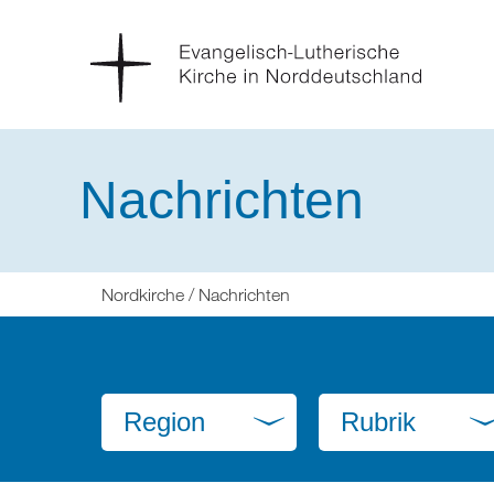
Nachrichten
Sie
Nordkirche
Nachrichten
befinden
sich
hier:
Region
Rubrik