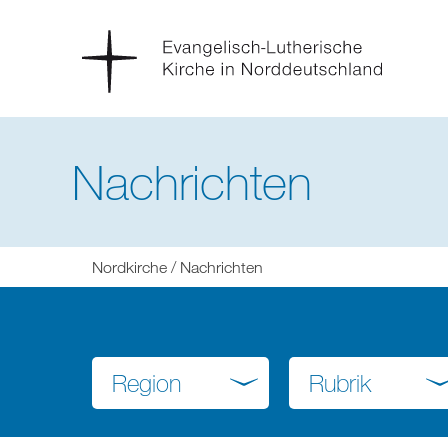
Nachrichten
Sie
Nordkirche
Nachrichten
befinden
sich
hier:
Region
Rubrik