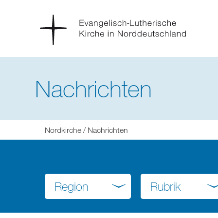
Nachrichten
Sie
Nordkirche
Nachrichten
befinden
sich
hier:
Region
Rubrik