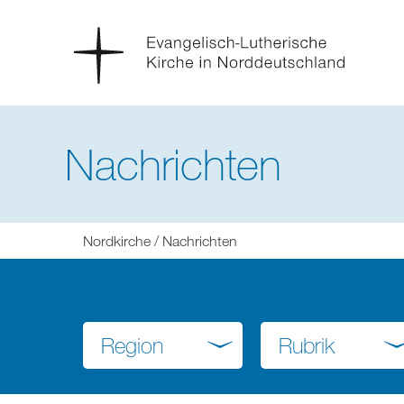
Nachrichten
Sie
Nordkirche
Nachrichten
befinden
sich
hier:
Region
Rubrik