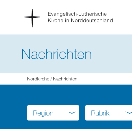
Nachrichten
Sie
Nordkirche
Nachrichten
befinden
sich
hier:
Region
Rubrik